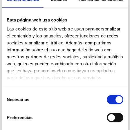
Para HR
4
Esta página web usa cookies
Las cookies de este sitio web se usan para personalizar
el contenido y los anuncios, ofrecer funciones de redes
sociales y analizar el tráfico. Además, compartimos
Datos para People
información sobre el uso que haga del sitio web con
nuestros partners de redes sociales, publicidad y análisis
Métricas agregadas para prevenir riesgos
psicosociales.
web, quienes pueden combinarla con otra información
que les haya proporcionado o que hayan recopilado a
partir del uso que haya hecho de sus servicios.
Selección
Privacidad absoluta para el empleado. Visibilidad estratégica
Necesarias
de
para People. Sin acceso a datos individuales.
consentimiento
Preferencias