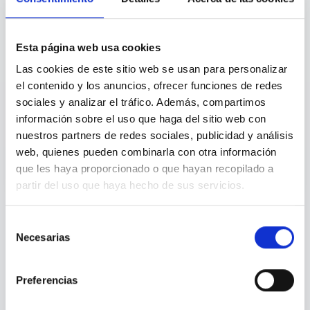
Para HR
4
Esta página web usa cookies
Las cookies de este sitio web se usan para personalizar
el contenido y los anuncios, ofrecer funciones de redes
sociales y analizar el tráfico. Además, compartimos
Datos para People
información sobre el uso que haga del sitio web con
nuestros partners de redes sociales, publicidad y análisis
Métricas agregadas para prevenir riesgos
psicosociales.
web, quienes pueden combinarla con otra información
que les haya proporcionado o que hayan recopilado a
partir del uso que haya hecho de sus servicios.
Selección
Privacidad absoluta para el empleado. Visibilidad estratégica
Necesarias
de
para People. Sin acceso a datos individuales.
consentimiento
Preferencias