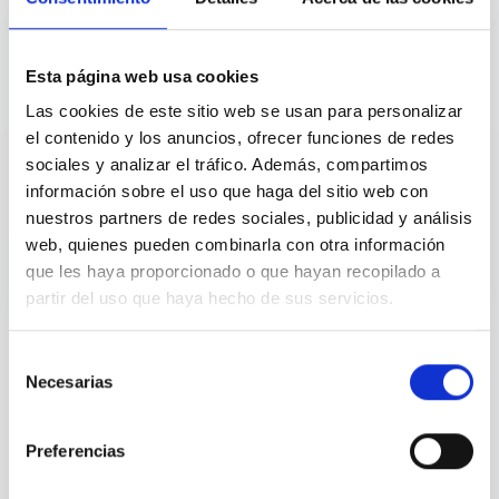
Para HR
4
Esta página web usa cookies
Las cookies de este sitio web se usan para personalizar
el contenido y los anuncios, ofrecer funciones de redes
sociales y analizar el tráfico. Además, compartimos
Datos para People
información sobre el uso que haga del sitio web con
nuestros partners de redes sociales, publicidad y análisis
Métricas agregadas para prevenir riesgos
psicosociales.
web, quienes pueden combinarla con otra información
que les haya proporcionado o que hayan recopilado a
partir del uso que haya hecho de sus servicios.
Selección
Privacidad absoluta para el empleado. Visibilidad estratégica
Necesarias
de
para People. Sin acceso a datos individuales.
consentimiento
Preferencias