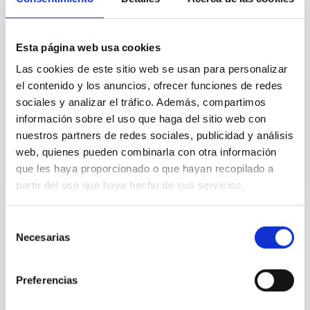
Para HR
4
Esta página web usa cookies
Las cookies de este sitio web se usan para personalizar
el contenido y los anuncios, ofrecer funciones de redes
sociales y analizar el tráfico. Además, compartimos
Datos para People
información sobre el uso que haga del sitio web con
nuestros partners de redes sociales, publicidad y análisis
Métricas agregadas para prevenir riesgos
psicosociales.
web, quienes pueden combinarla con otra información
que les haya proporcionado o que hayan recopilado a
partir del uso que haya hecho de sus servicios.
Selección
Privacidad absoluta para el empleado. Visibilidad estratégica
Necesarias
de
para People. Sin acceso a datos individuales.
consentimiento
Preferencias