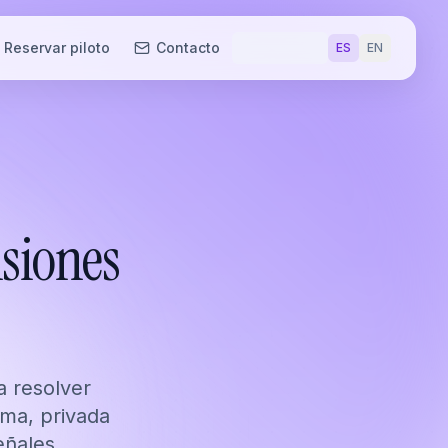
Reservar piloto
Contacto
ES
EN
nsiones
 resolver
oma, privada
eñales