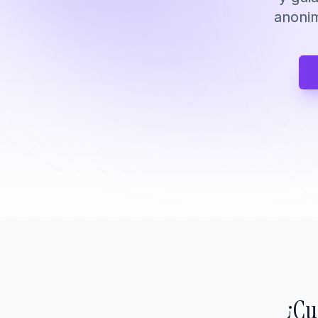
anonim
¿Cu