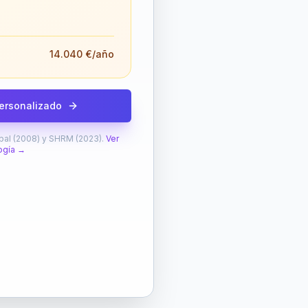
14.040 €
/año
personalizado
al (2008) y SHRM (2023).
Ver
ogía →