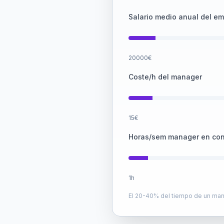
Salario medio anual del e
20000
€
Coste/h del manager
15
€
Horas/sem manager en con
1
h
El 20-40% del tiempo de un mana