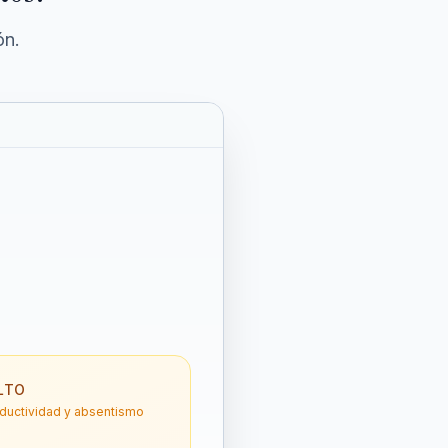
ón.
LTO
oductividad y absentismo