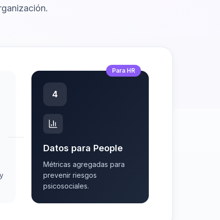
rganización.
Para HR
4
Datos para People
Métricas agregadas para
oy
prevenir riesgos
psicosociales.