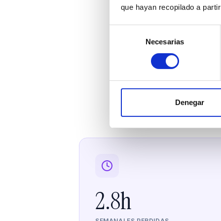
que hayan recopilado a parti
Selección
Necesarias
de
consentimiento
Los 
Datos reale
Denegar
2.8h
SEMANALES PERDIDAS