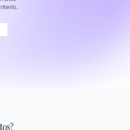
iterio.
tos?