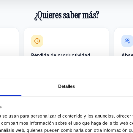
¿Quieres saber más?
Pérdida de productividad
Abse
240.000 €
21.8
ción
Rendimiento reducido por
Ausen
tensiones
labora
Detalles
s
b se usan para personalizar el contenido y los anuncios, ofrecer
s, compartimos información sobre el uso que haga del sitio web 
 análisis web, quienes pueden combinarla con otra información q