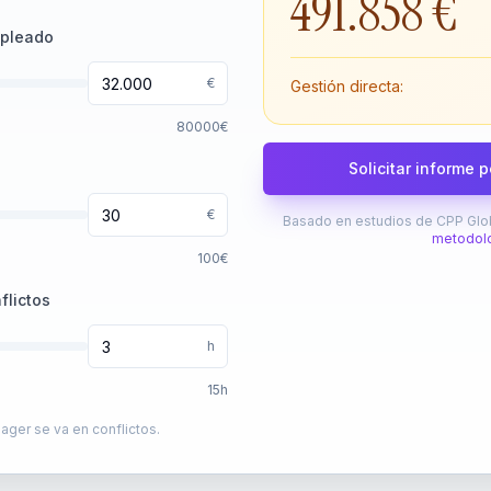
491.858 €
mpleado
€
Gestión directa:
80000
€
Solicitar informe 
€
Basado en estudios de CPP Glob
metodol
100
€
flictos
h
15
h
ger se va en conflictos.