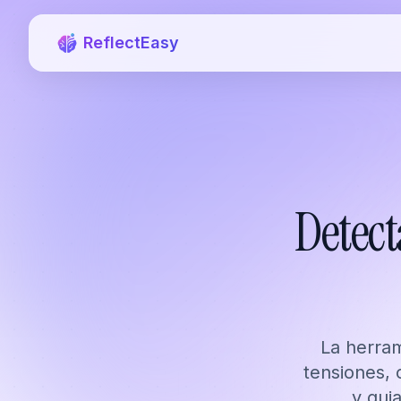
ReflectEasy
Detect
La herra
tensiones, 
y gui