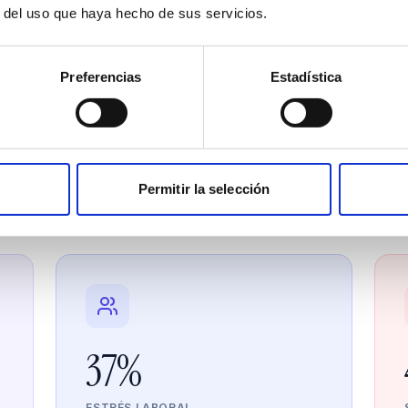
r del uso que haya hecho de sus servicios.
Preferencias
Estadística
El problema real
conflictos cuestan más de lo que ima
s de mercado que impactan directamente tu cuenta de
Permitir la selección
37%
ESTRÉS LABORAL