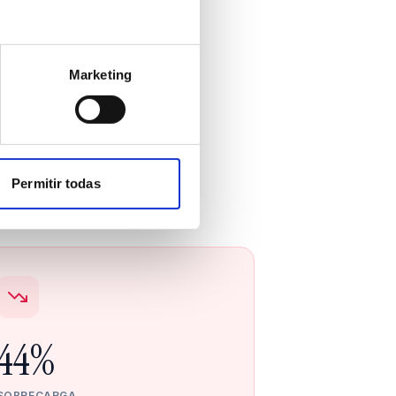
Marketing
ginas
 resultados.
Permitir todas
44%
SOBRECARGA