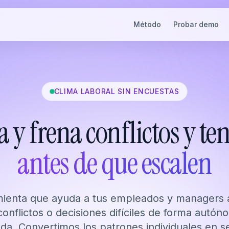
Método
Probar demo
CLIMA LABORAL SIN ENCUESTAS
a y frena conflictos y te
antes de que escalen
mienta que ayuda a tus empleados y managers a
conflictos o decisiones difíciles de forma autón
ada. Convertimos los patrones individuales en s