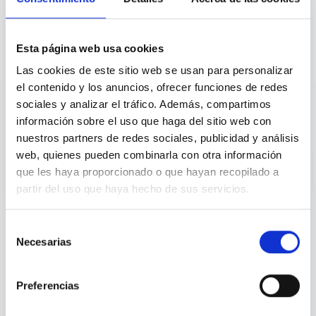
Para HR
4
Esta página web usa cookies
Las cookies de este sitio web se usan para personalizar
el contenido y los anuncios, ofrecer funciones de redes
sociales y analizar el tráfico. Además, compartimos
Datos para People
información sobre el uso que haga del sitio web con
nuestros partners de redes sociales, publicidad y análisis
Métricas agregadas para prevenir riesgos
psicosociales.
web, quienes pueden combinarla con otra información
que les haya proporcionado o que hayan recopilado a
partir del uso que haya hecho de sus servicios.
Selección
Privacidad absoluta para el empleado. Visibilidad estratégica
Necesarias
de
para People. Sin acceso a datos individuales.
consentimiento
Preferencias