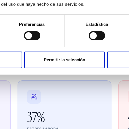
r del uso que haya hecho de sus servicios.
Preferencias
Estadística
El problema real
conflictos cuestan más de lo que ima
s de mercado que impactan directamente tu cuenta de
Permitir la selección
37%
ESTRÉS LABORAL