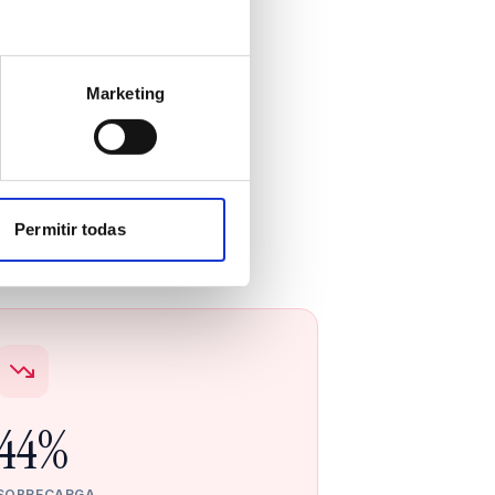
Marketing
ginas
 resultados.
Permitir todas
44%
SOBRECARGA