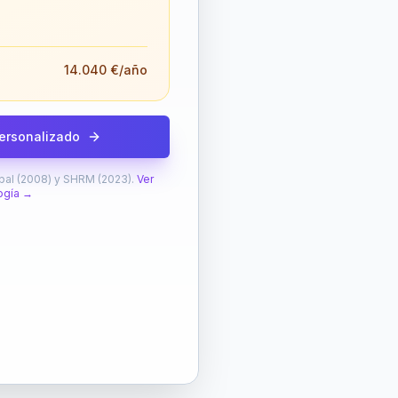
14.040 €
/año
personalizado
al (2008) y SHRM (2023).
Ver
ogía →