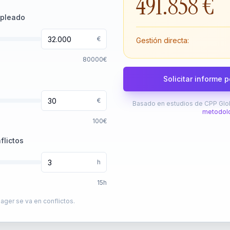
491.858 €
mpleado
€
Gestión directa:
80000
€
Solicitar informe 
€
Basado en estudios de CPP Glob
metodol
100
€
flictos
h
15
h
ger se va en conflictos.