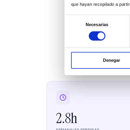
que hayan recopilado a parti
Selección
Necesarias
de
consentimiento
Los 
Datos reale
Denegar
2.8h
SEMANALES PERDIDAS