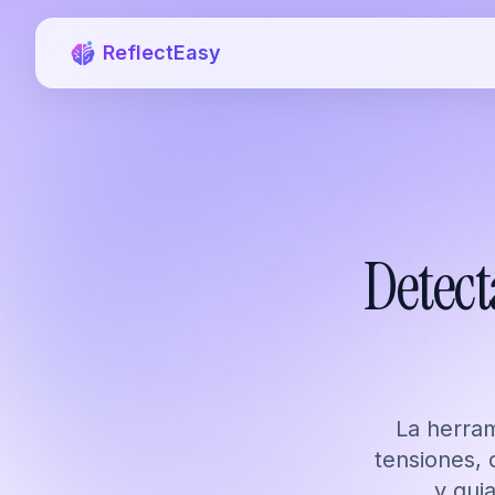
ReflectEasy
Detect
La herra
tensiones, 
y gui