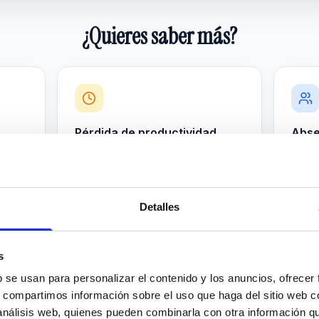
¿Quieres saber más?
Pérdida de productividad
Abse
240.000 €
21.8
ción
Rendimiento reducido por
Ausen
tensiones
labora
Detalles
s
b se usan para personalizar el contenido y los anuncios, ofrecer
s, compartimos información sobre el uso que haga del sitio web 
 análisis web, quienes pueden combinarla con otra información q