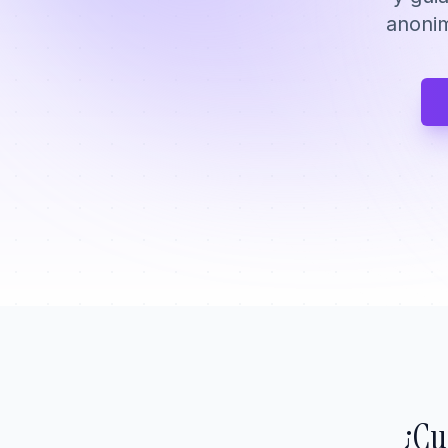
anonim
¿Cu