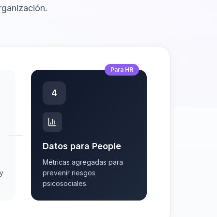
rganización.
Para HR
4
Datos para People
Métricas agregadas para
oy
prevenir riesgos
psicosociales.