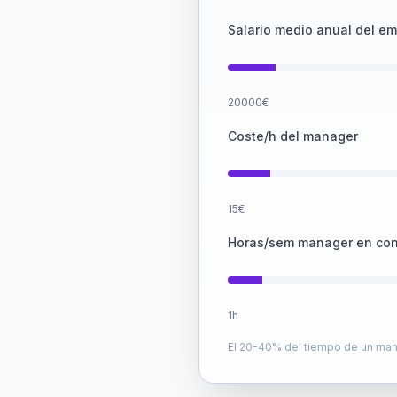
Salario medio anual del e
20000
€
Coste/h del manager
15
€
Horas/sem manager en con
1
h
El 20-40% del tiempo de un mana