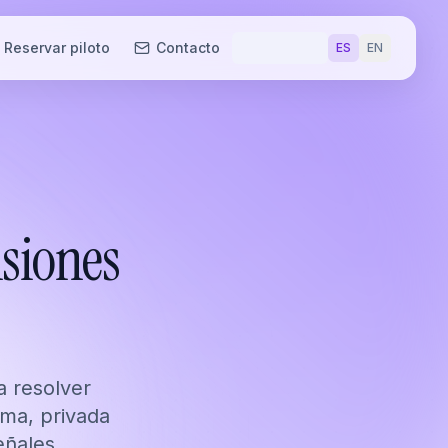
Reservar piloto
Contacto
ES
EN
nsiones
 resolver
oma, privada
eñales