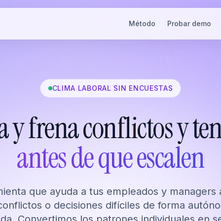
Método
Probar demo
CLIMA LABORAL SIN ENCUESTAS
a y frena conflictos y te
antes de que escalen
mienta que ayuda a tus empleados y managers a
conflictos o decisiones difíciles de forma autón
ada. Convertimos los patrones individuales en s