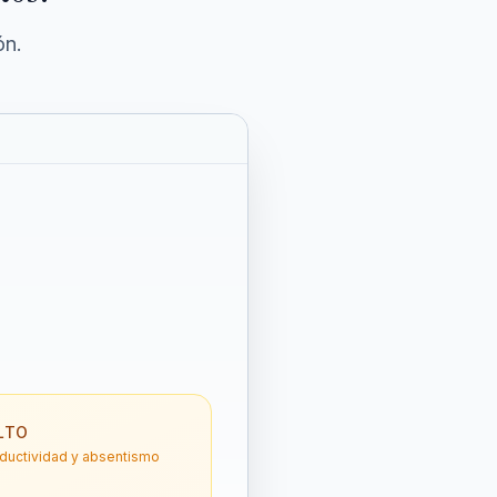
ón.
LTO
oductividad y absentismo