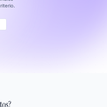
iterio.
tos?