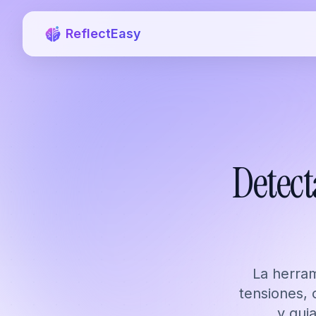
ReflectEasy
Detect
La herra
tensiones, 
y gui