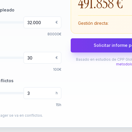
491.858 €
mpleado
€
Gestión directa:
80000
€
Solicitar informe 
€
Basado en estudios de CPP Glob
metodol
100
€
flictos
h
15
h
ger se va en conflictos.