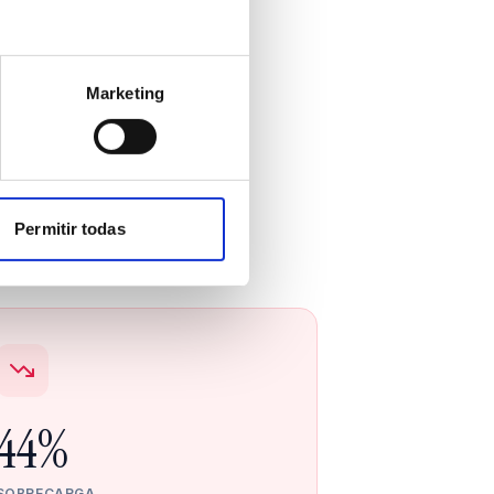
Marketing
ginas
 resultados.
Permitir todas
44%
SOBRECARGA