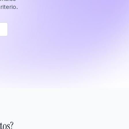
iterio.
tos?