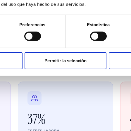
r del uso que haya hecho de sus servicios.
Preferencias
Estadística
El problema real
conflictos cuestan más de lo que ima
s de mercado que impactan directamente tu cuenta de
Permitir la selección
37%
ESTRÉS LABORAL