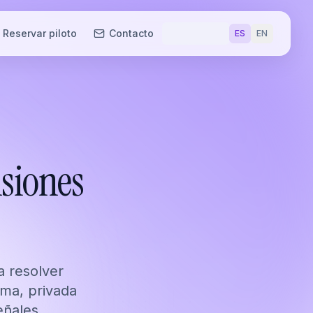
Reservar piloto
Contacto
ES
EN
nsiones
 resolver
oma, privada
eñales