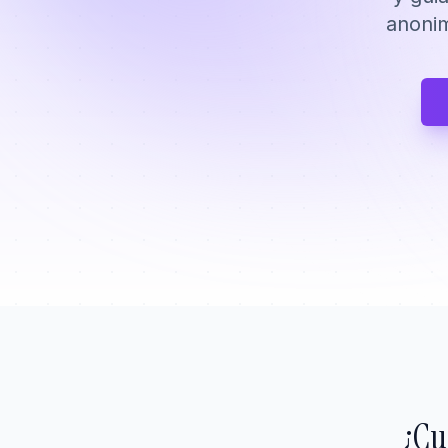
anonim
¿Cu