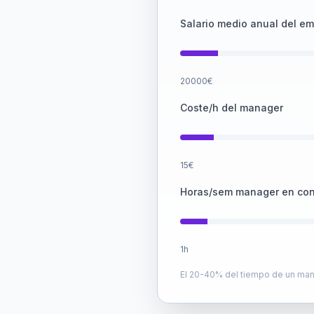
Salario medio anual del e
20000
€
Coste/h del manager
15
€
Horas/sem manager en con
1
h
El 20-40% del tiempo de un mana