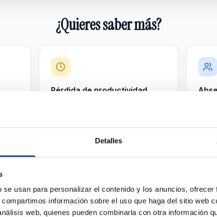
¿Quieres saber más?
Pérdida de productividad
Abse
240.000 €
21.8
ción
Rendimiento reducido por
Ausen
tensiones
labora
Detalles
s
b se usan para personalizar el contenido y los anuncios, ofrecer
s, compartimos información sobre el uso que haga del sitio web 
 análisis web, quienes pueden combinarla con otra información q