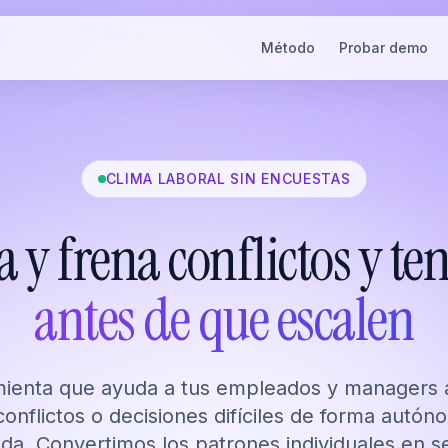
Método
Probar demo
CLIMA LABORAL SIN ENCUESTAS
a y frena conflictos y te
antes de que escalen
mienta que ayuda a tus empleados y managers a
conflictos o decisiones difíciles de forma autón
ada. Convertimos los patrones individuales en s