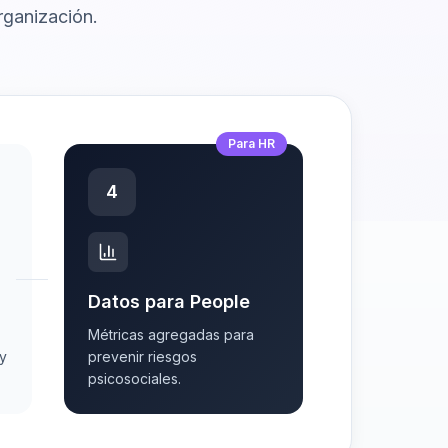
rganización.
Para HR
4
Datos para People
Métricas agregadas para
oy
prevenir riesgos
psicosociales.