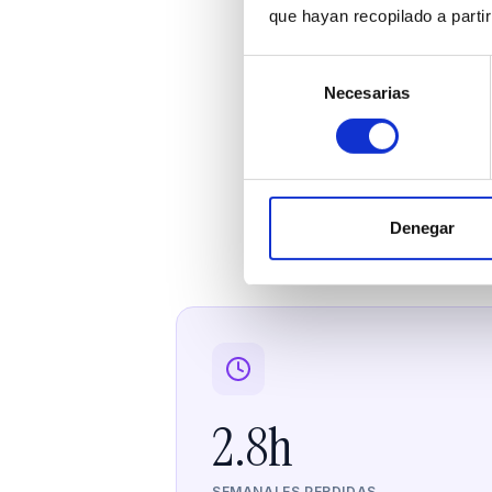
que hayan recopilado a parti
Selección
Necesarias
de
consentimiento
Los 
Datos reale
Denegar
2.8h
SEMANALES PERDIDAS