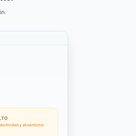
ón.
LTO
oductividad y absentismo