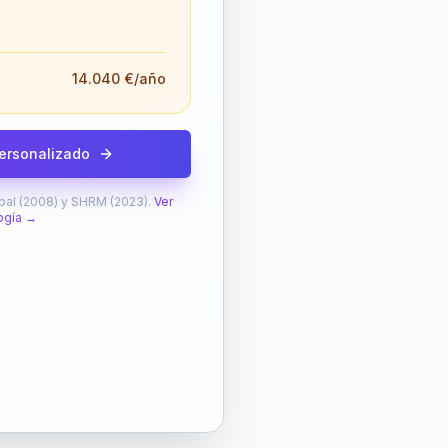
14.040 €
/año
personalizado
al (2008) y SHRM (2023).
Ver
ogía →