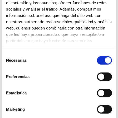
El ecosistema HR Tech es muy diverso. Aquí te
el contenido y los anuncios, ofrecer funciones de redes
mostramos algunos ejemplos de soluciones reales:
sociales y analizar el tráfico. Además, compartimos
información sobre el uso que haga del sitio web con
• sistemas de gestión de recursos
nuestros partners de redes sociales, publicidad y análisis
humanos (HRMS / HCM)
web, quienes pueden combinarla con otra información
que les haya proporcionado o que hayan recopilado a
Personio
es una plataforma integral que permite
partir del uso que haya hecho de sus servicios.
centralizar procesos de RRHH como nóminas,
gestión de tiempo, reclutamiento y desempeño.
Selección
• software de reclutamiento y selección
Necesarias
de
consentimiento
Lever
es una herramienta que ayuda a automatizar
Preferencias
el proceso de selección, desde la publicación de
ofertas hasta la gestión de candidatos y la
contratación.
Estadística
• plataformas de formación online (LMS)
Marketing
360Learning
facilita el aprendizaje colaborativo,