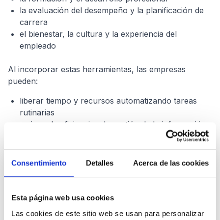
la evaluación del desempeño y la planificación de
carrera
el bienestar, la cultura y la experiencia del
empleado
Al incorporar estas herramientas, las empresas
pueden:
liberar tiempo y recursos automatizando tareas
rutinarias
mejorar la eficiencia y la gestión de la información
tomar decisiones más acertadas gracias al análisis
de datos
ofrecer experiencias más personalizadas y
Consentimiento
Detalles
Acerca de las cookies
atractivas para sus empleados
Ejemplos de soluciones HR Tech
Esta página web usa cookies
Las cookies de este sitio web se usan para personalizar