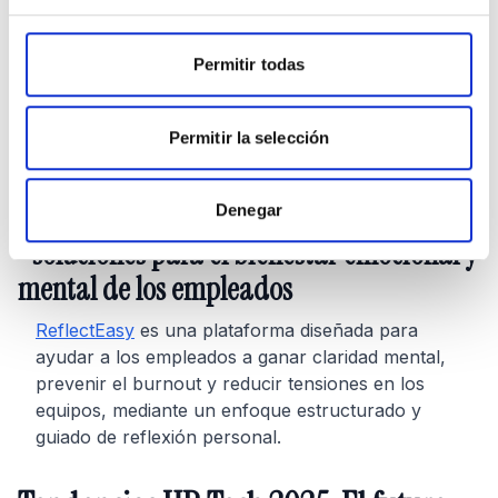
permitiendo a las empresas crear y gestionar
programas de formación digital para sus empleados.
Permitir todas
• soluciones para la gestión de nóminas y
beneficios
Permitir la selección
Factorial
permite automatizar la gestión de nóminas
y beneficios, simplificando tareas administrativas y
garantizando el cumplimiento legal.
Denegar
• soluciones para el bienestar emocional y
mental de los empleados
ReflectEasy
es una plataforma diseñada para
ayudar a los empleados a ganar claridad mental,
prevenir el burnout y reducir tensiones en los
equipos, mediante un enfoque estructurado y
guiado de reflexión personal.