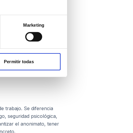
Marketing
 lugar de trabajo, en una
 del porcentaje de
correlación con el
Permitir todas
y muy bueno por encima
 trabajo. Se diferencia
go, seguridad psicológica,
rantizar el anonimato, tener
ncreto.