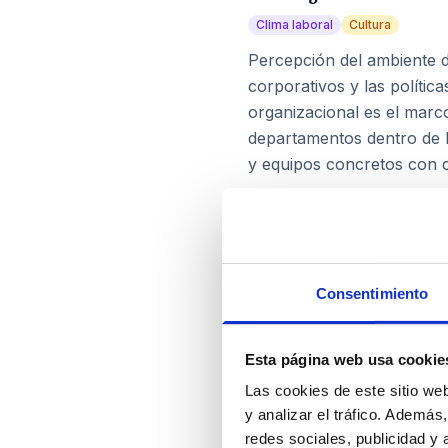
Clima laboral
Cultura
Percepción del ambiente de
corporativos y las política
organizacional es el marco
departamentos dentro de 
y equipos concretos con c
Cultura organizacional
Cultura
Gestión RRHH
Conjunto de valores, cre
Consentimiento
y guían la forma en que s
cambiar rápidamente—, la 
Esta página web usa cookie
premia, lo que se tolera y
Las cookies de este sitio we
y analizar el tráfico. Ademá
redes sociales, publicidad y