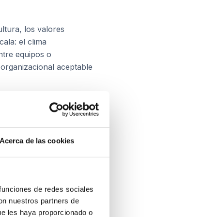
ltura, los valores
cala: el clima
entre equipos o
organizacional aceptable
rizan a una organización
Acerca de las cookies
s percibido y puede
fiesta en lo que se
 funciones de redes sociales
con nuestros partners de
ue les haya proporcionado o