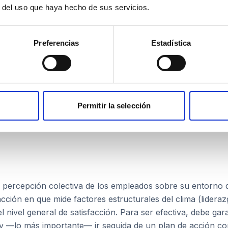
r del uso que haya hecho de sus servicios.
er Score)
Preferencias
Estadística
obabilidad de que un empleado recomiende su empresa como
cula restando el porcentaje de detractores (puntuación 0-6)
le de medir, permite comparar entre periodos y tiene alta 
Permitir la selección
 futura. Se considera bueno un eNPS por encima de +10 
 percepción colectiva de los empleados sobre su entorno de
cción en que mide factores estructurales del clima (lideraz
el nivel general de satisfacción. Para ser efectiva, debe ga
y —lo más importante— ir seguida de un plan de acción co