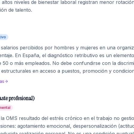
altos niveles de bienestar laboral registran menor rotació
ón de talento.
tivo
s salarios percibidos por hombres y mujeres en una organi
aje. En España, el diagnóstico retributivo es un elemento 
 50 o más empleados. No debe confundirse con la discrimina
 estructurales en acceso a puestos, promoción y condicio
as
ste profesional)
mental
a OMS resultado del estrés crónico en el trabajo no gesti
siones: agotamiento emocional, despersonalización (actitud
reducida realización personal. No es una condición puntual,