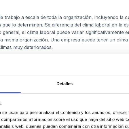
 trabajo a escala de toda la organización, incluyendo la cu
s que lo determinan. Se diferencia del clima laboral en la es
 general; el clima laboral puede variar significativamente 
la misma organización. Una empresa puede tener un clima 
limas muy deteriorados.
encias, normas y comportamientos compartidos que caracte
Detalles
us miembros actúan. A diferencia del clima laboral —que e
cultura organizacional es más profunda y estable. Se mani
s
 lo que se considera inaceptable en la práctica cotidiana.
b se usan para personalizar el contenido y los anuncios, ofrecer
s, compartimos información sobre el uso que haga del sitio web 
 análisis web, quienes pueden combinarla con otra información q