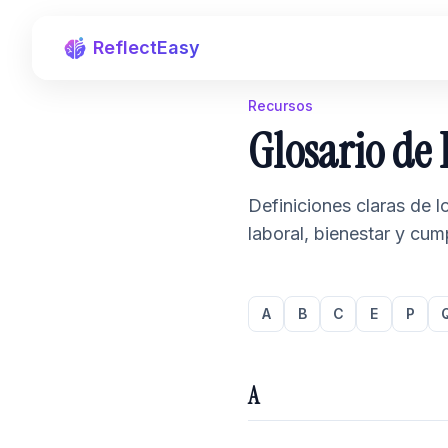
ReflectEasy
Recursos
Glosario d
Definiciones claras de 
laboral, bienestar y cum
A
B
C
E
P
A