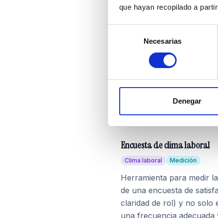
E
que hayan recopilado a parti
Selección
eNPS (Employee Net Promot
Necesarias
de
Indicadores
Clima laboral
consentimiento
Indicador que mide la pr
escala del 0 al 10. Se cal
promotores (9-10). Es simp
Denegar
compromiso y la rotación
de +30.
Encuesta de clima laboral
Clima laboral
Medición
Herramienta para medir la
de una encuesta de satisfa
claridad de rol) y no solo 
una frecuencia adecuada 