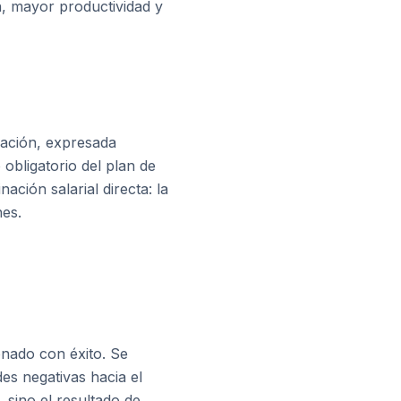
n, mayor productividad y
zación, expresada
obligatorio del plan de
ción salarial directa: la
nes.
onado con éxito. Se
es negativas hacia el
 sino el resultado de