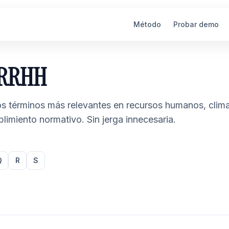
Método
Probar demo
e RRHH
los términos más relevantes en recursos humanos, clim
plimiento normativo. Sin jerga innecesaria.
Q
R
S